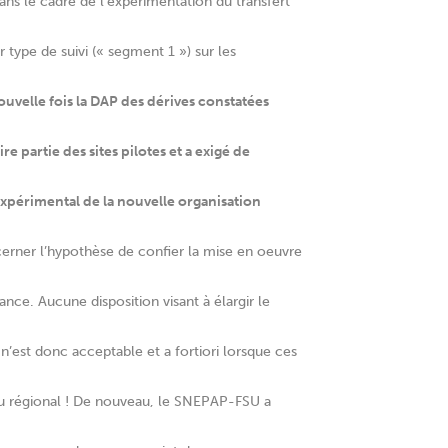
ans le cadre de l’expérimentation du transfert
type de suivi (« segment 1 ») sur les
uvelle fois la DAP des dérives constatées
re partie des sites pilotes et a exigé de
 expérimental de la nouvelle organisation
erner l’hypothèse de confier la mise en oeuvre
ance. Aucune disposition visant à élargir le
 n’est donc acceptable et a fortiori lorsque ces
al ou régional ! De nouveau, le SNEPAP-FSU a