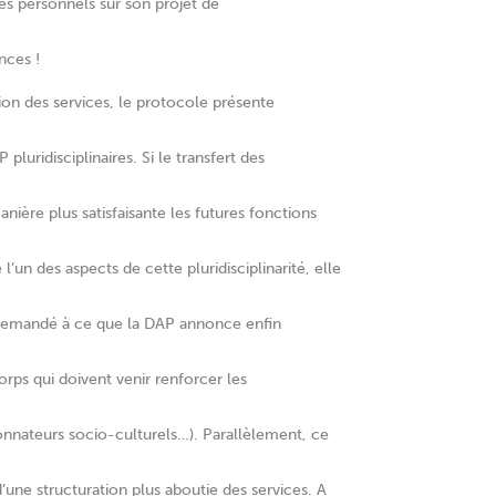
es personnels sur son projet de
nces !
on des services, le protocole présente
pluridisciplinaires. Si le transfert des
anière plus satisfaisante les futures fonctions
 l’un des aspects de cette pluridisciplinarité, elle
 demandé à ce que la DAP annonce enfin
orps qui doivent venir renforcer les
onnateurs socio-culturels…). Parallèlement, ce
ne structuration plus aboutie des services. A