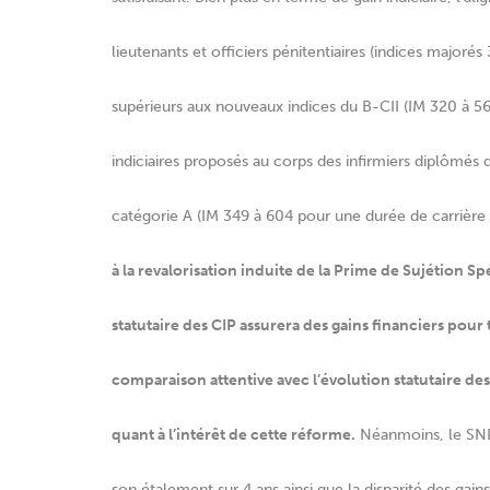
lieutenants et officiers pénitentiaires (indices majoré
supérieurs aux nouveaux indices du B-CII (IM 320 à 
indiciaires proposés au corps des infirmiers diplômés 
catégorie A (IM 349 à 604 pour une durée de carrière
à la revalorisation induite de la Prime de Sujétion Sp
statutaire des CIP assurera des gains financiers pour
comparaison attentive avec l’évolution statutaire des
quant à l’intérêt de cette réforme.
Néanmoins, le SNE
son étalement sur 4 ans ainsi que la disparité des gain