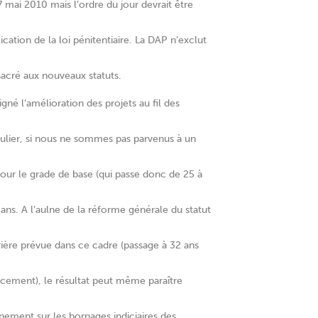
 mai 2010 mais l’ordre du jour devrait être
cation de la loi pénitentiaire. La DAP n’exclut
sacré aux nouveaux statuts.
gné l’amélioration des projets au fil des
culier, si nous ne sommes pas parvenus à un
pour le grade de base (qui passe donc de 25 à
ns. A l’aulne de la réforme générale du statut
ière prévue dans ce cadre (passage à 32 ans
ncement), le résultat peut même paraître
ignement sur les bornages indiciaires des