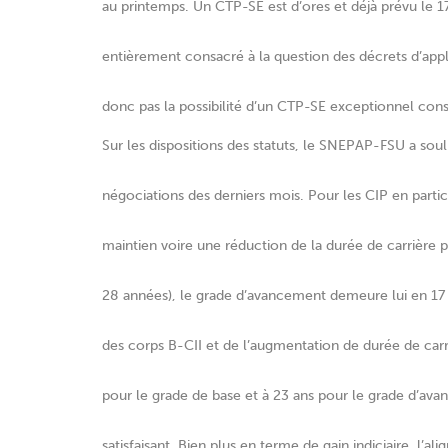
au printemps. Un CTP-SE est d’ores et déjà prévu le 17
entièrement consacré à la question des décrets d’appli
donc pas la possibilité d’un CTP-SE exceptionnel con
Sur les dispositions des statuts, le SNEPAP-FSU a souli
négociations des derniers mois. Pour les CIP en parti
maintien voire une réduction de la durée de carrière 
28 années), le grade d’avancement demeure lui en 17 a
des corps B-CII et de l’augmentation de durée de carr
pour le grade de base et à 23 ans pour le grade d’ava
satisfaisant. Bien plus en terme de gain indiciaire, l’al