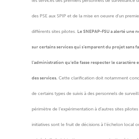
les services des premiers personnels de surveillance d
des PSE aux SPIP et de la mise en oeuvre d’un premier 
différents sites pilotes.
Le SNEPAP-FSU a alerté une no
sur certains services qui s’emparent du projet sans fai
l’administration qu’elle fasse respecter le caractère
des services.
Cette clarification doit notamment conc
de certains types de suivis à des personnels de surveill
périmètre de l’expérimentation à d’autres sites pilotes
initiatives sont le fruit de décisions à l’échelon loc