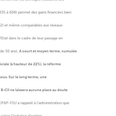
s 335 à 608) permet des gains financiers bien
562) et même comparables aux niveaux
d’Etat dans le cadre de leur passage en
 de 30 ans).
A court et moyen terme, cumulée
éciale (à hauteur de 22%), la réforme
 tous. Sur le long terme, une
 B-CII ne laissera aucune place au doute
PAP-FSU a rappelé à l’administration que
s selon l’échelon d’origine