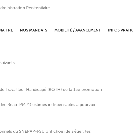
dministration Pénitentiaire
bre 2011 ne s’est pas tenue,
NAITRE
NOS MANDATS
MOBILITÉ / AVANCEMENT
INFOS PRATI
uivants :
é de Travailleur Handicapé (RQTH) de la 15e promotion
din, Réau, PMJ1) estimés indispensables à pourvoir
sonnels du SNEPAP-FSU ont choisi de siéger, les