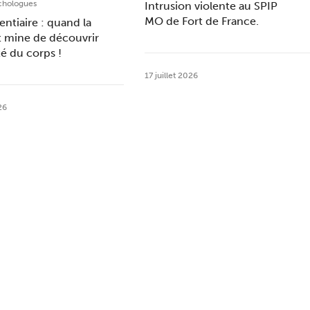
chologues
Intrusion violente au SPIP
MO de Fort de France.
entiaire : quand la
t mine de découvrir
ité du corps !
17 juillet 2026
26