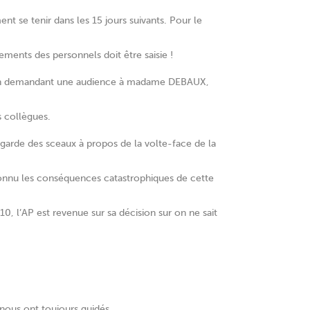
nt se tenir dans les 15 jours suivants. Pour le
ents des personnels doit être saisie !
r en demandant une audience à madame DEBAUX,
s collègues.
garde des sceaux à propos de la volte-face de la
reconnu les conséquences catastrophiques de cette
, l’AP est revenue sur sa décision sur on ne sait
nous ont toujours guidés,