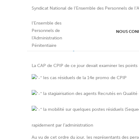
Syndicat National de l’Ensemble des Personnels de l’A
La CAP CPIP du 13 septem
NOUS CON
faute de quorum.
La CAP de CPIP de ce jour devait examiner les points s
les cas résiduels de la 14e promo de CPIP
la stagiairisation des agents Recrutés en Qualit
la mobilité sur quelques postes résiduels (Seque
rapidement par l’administration
Au vu de cet ordre du jour, les représentants des per