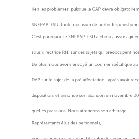
rien les problèmes, puisque la CAP devra obligatoireme
SNEPAP-FSU, toute occasion de porter les questionnem
C’est pourquoi, le SNEPAP-FSU a choisi aussi d’agi
sous directrice RH, sur des sujets qui préoccupent no
De plus, nous avons envoyé un courrier spécifique au 
DAP sur le sujet de la pré affectation : après avoir 
disposition, et annoncé son abandon en novembre 2010
quelles pressions. Nous attendons son arbitrage.
Représentants élus des personnels,
nous assumerons nos mandats selon les principes qui 