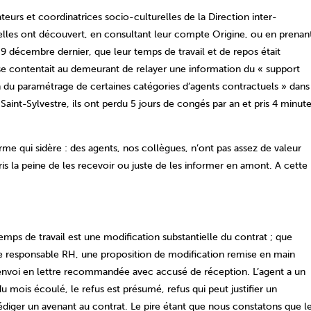
eurs et coordinatrices socio-culturelles de la Direction inter-
ls/elles ont découvert, en consultant leur compte Origine, ou en prenan
 décembre dernier, que leur temps de travail et de repos était
se contentait au demeurant de relayer une information du « support
on du paramétrage de certaines catégories d’agents contractuels » dans
a Saint-Sylvestre, ils ont perdu 5 jours de congés par an et pris 4 minut
e qui sidère : des agents, nos collègues, n’ont pas assez de valeur
ris la peine de les recevoir ou juste de les informer en amont. A cette
emps de travail est une modification substantielle du contrat ; que
 le responsable RH, une proposition de modification remise en main
n envoi en lettre recommandée avec accusé de réception. L’agent a un
 du mois écoulé, le refus est présumé, refus qui peut justifier un
rédiger un avenant au contrat. Le pire étant que nous constatons que l