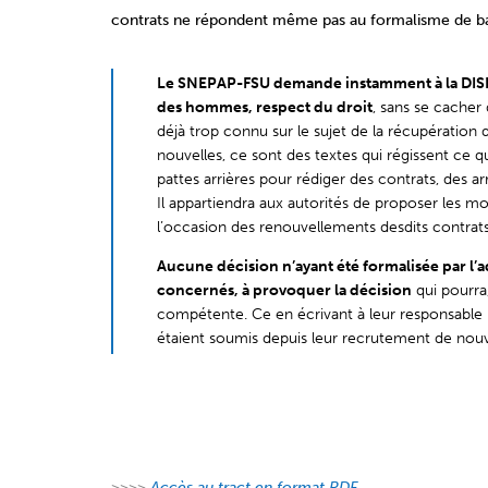
contrats ne répondent même pas au formalisme de base
Le SNEPAP-FSU demande instamment à la DISP 
des hommes, respect du droit
, sans se cacher 
déjà trop connu sur le sujet de la récupération d
nouvelles, ce sont des textes qui régissent ce qu
pattes arrières pour rédiger des contrats, des arr
Il appartiendra aux autorités de proposer les m
l’occasion des renouvellements desdits contrat
Aucune décision n’ayant été formalisée par l’a
concernés, à provoquer la décision
qui pourra,
compétente. Ce en écrivant à leur responsable h
étaient soumis depuis leur recrutement de nou
>>>>
Accès au tract en format PDF