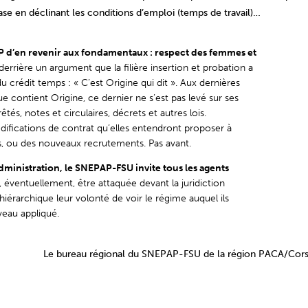
 en déclinant les conditions d’emploi (temps de travail)…
d’en revenir aux fondamentaux : respect des femmes et
derrière un argument que la filière insertion et probation a
u crédit temps : « C’est Origine qui dit ». Aux dernières
e contient Origine, ce dernier ne s’est pas levé sur ses
êtés, notes et circulaires, décrets et autres lois.
odifications de contrat qu’elles entendront proposer à
s, ou des nouveaux recrutements. Pas avant.
dministration, le SNEPAP-FSU invite tous les agents
 éventuellement, être attaquée devant la juridiction
iérarchique leur volonté de voir le régime auquel ils
veau appliqué.
Le bureau régional du SNEPAP-FSU de la région PACA/Cor