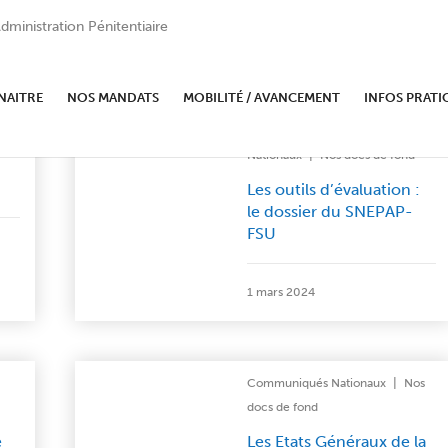
dministration Pénitentiaire
NAITRE
NOS MANDATS
MOBILITÉ / AVANCEMENT
INFOS PRATI
|
Actualités
Communiqués
|
Nationaux
Nos docs de fond
Les outils d’évaluation :
le dossier du SNEPAP-
FSU
1 mars 2024
|
Communiqués Nationaux
Nos
docs de fond
e
Les Etats Généraux de la