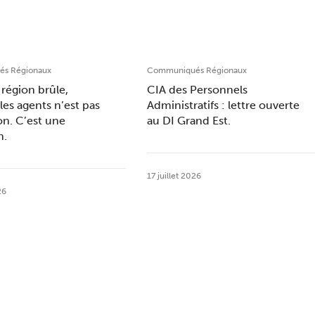
s Régionaux
Communiqués Régionaux
région brûle,
CIA des Personnels
les agents n’est pas
Administratifs : lettre ouverte
on. C’est une
au DI Grand Est.
n.
17 juillet 2026
26