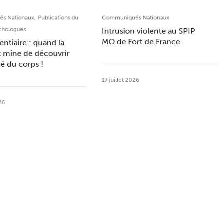
,
s Nationaux
Publications du
Communiqués Nationaux
chologues
Intrusion violente au SPIP
MO de Fort de France.
entiaire : quand la
t mine de découvrir
ité du corps !
17 juillet 2026
26