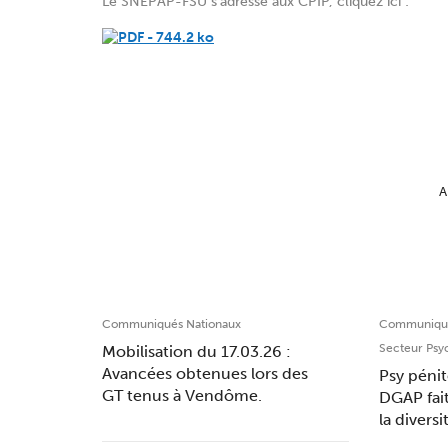
Le SNEPAP-FSU s’adresse aux CPIP, cliquez ici :
A
Communiqués Nationaux
Communiqué
Secteur Psy
Mobilisation du 17.03.26 :
Avancées obtenues lors des
Psy pénit
GT tenus à Vendôme.
DGAP fai
la divers