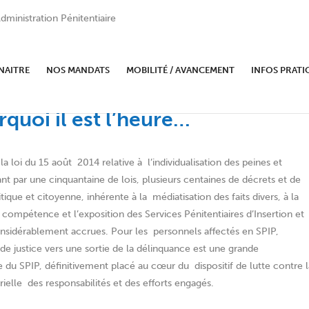
dministration Pénitentiaire
NAITRE
NOS MANDATS
MOBILITÉ / AVANCEMENT
INFOS PRATI
s d’Insertion et de Probation :
rquoi il est l’heure…
 la loi du 15 août 2014 relative à l’individualisation des peines et
ant par une cinquantaine de lois, plusieurs centaines de décrets et de
itique et citoyenne, inhérente à la médiatisation des faits divers, à la
 compétence et l’exposition des Services Pénitentiaires d’Insertion et
onsidérablement accrues. Pour les personnels affectés en SPIP,
 justice vers une sortie de la délinquance est une grande
ue du SPIP, définitivement placé au cœur du dispositif de lutte contre l
rielle des responsabilités et des efforts engagés.