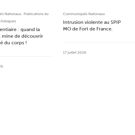
,
s Nationaux
Publications du
Communiqués Nationaux
chologues
Intrusion violente au SPIP
MO de Fort de France.
entiaire : quand la
t mine de découvrir
ité du corps !
17 juillet 2026
26