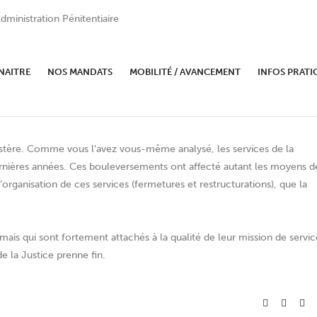
dministration Pénitentiaire
U CTM du 29 avril 2013
NAITRE
NOS MANDATS
MOBILITÉ / AVANCEMENT
INFOS PRATI
nistère. Comme vous l’avez vous-même analysé, les services de la
rnières années. Ces bouleversements ont affecté autant les moyens d
organisation de ces services (fermetures et restructurations), que la
 mais qui sont fortement attachés à la qualité de leur mission de servic
 la Justice prenne fin.