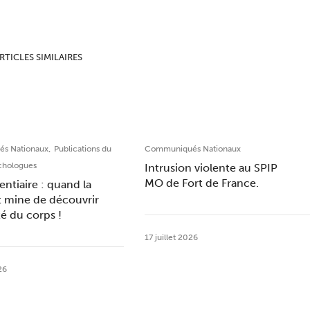
RTICLES SIMILAIRES
,
s Nationaux
Publications du
Communiqués Nationaux
chologues
Intrusion violente au SPIP
MO de Fort de France.
entiaire : quand la
t mine de découvrir
ité du corps !
17 juillet 2026
26