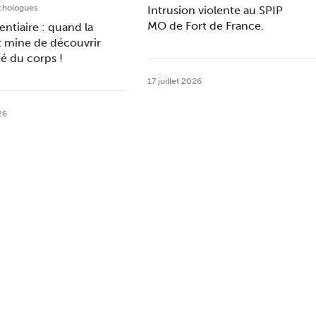
chologues
Intrusion violente au SPIP
MO de Fort de France.
entiaire : quand la
t mine de découvrir
ité du corps !
17 juillet 2026
26