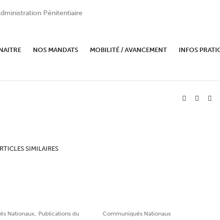
dministration Pénitentiaire
 CAP CPIP – AVRIL 2019
NAITRE
NOS MANDATS
MOBILITÉ / AVANCEMENT
INFOS PRATI
RTICLES SIMILAIRES
,
s Nationaux
Publications du
Communiqués Nationaux