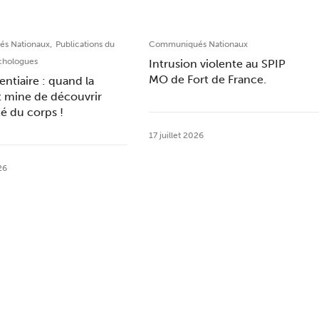
,
s Nationaux
Publications du
Communiqués Nationaux
chologues
Intrusion violente au SPIP
MO de Fort de France.
entiaire : quand la
t mine de découvrir
ité du corps !
17 juillet 2026
26