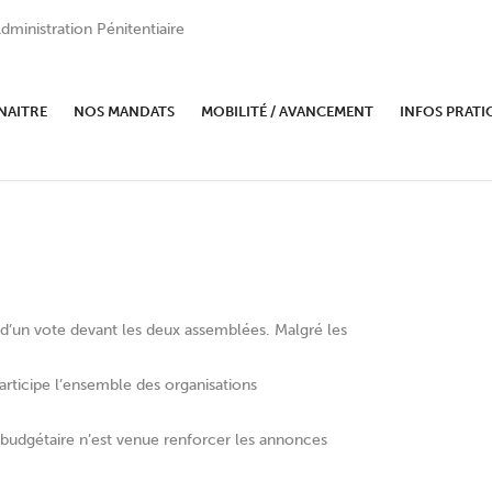
dministration Pénitentiaire
E CTP-SE DU 17 DECEMBRE
NAITRE
NOS MANDATS
MOBILITÉ / AVANCEMENT
INFOS PRATI
t d’un vote devant les deux assemblées. Malgré les
participe l’ensemble des organisations
budgétaire n’est venue renforcer les annonces