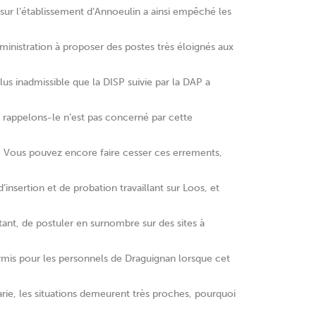
sur l’établissement d’Annoeulin a ainsi empêché les
dministration à proposer des postes très éloignés aux
plus inadmissible que la DISP suivie par la DAP a
ui rappelons-le n’est pas concerné par cette
e. Vous pouvez encore faire cesser ces errements,
insertion et de probation travaillant sur Loos, et
rtant, de postuler en surnombre sur des sites à
rmis pour les personnels de Draguignan lorsque cet
arie, les situations demeurent très proches, pourquoi