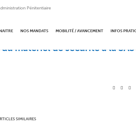
dministration Pénitentiaire
NAITRE
NOS MANDATS
MOBILITÉ / AVANCEMENT
INFOS PRATI
 du matériel de sécurité à la SAS
RTICLES SIMILAIRES