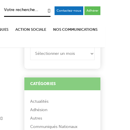
Contactez-nous
Adhérer
s
QUES
ACTION SOCIALE
NOS COMMUNICATIONS
ARCHIVES
ARCHIVES
CATÉGORIES
Actualités
Adhésion
Autres
Communiqués Nationaux