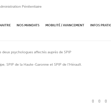
dministration Pénitentiaire
rier CPIP placés et psychologue
NAITRE
NOS MANDATS
MOBILITÉ / AVANCEMENT
INFOS PRATI
 deux psychologues affectés auprès de SPIP
cipe, SPIP de la Haute-Garonne et SPIP de l’Hérault.