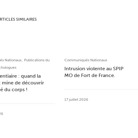
RTICLES SIMILAIRES
,
s Nationaux
Publications du
Communiqués Nationaux
chologues
Intrusion violente au SPIP
MO de Fort de France.
entiaire : quand la
t mine de découvrir
ité du corps !
17 juillet 2026
26