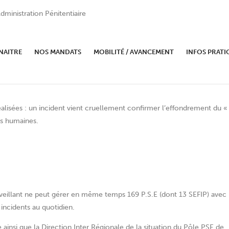
dministration Pénitentiaire
de Grasse : LES LIMITES SONT
NAITRE
NOS MANDATS
MOBILITÉ / AVANCEMENT
INFOS PRATI
lisées : un incident vient cruellement confirmer l’effondrement du «
es humaines.
veillant ne peut gérer en même temps 169 P.S.E (dont 13 SEFIP) avec
incidents au quotidien.
e ainsi que la Direction Inter Régionale de la situation du Pôle PSE de