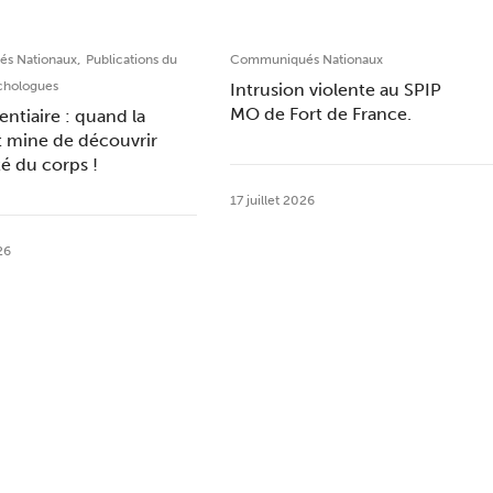
,
s Nationaux
Publications du
Communiqués Nationaux
chologues
Intrusion violente au SPIP
MO de Fort de France.
entiaire : quand la
t mine de découvrir
ité du corps !
17 juillet 2026
26