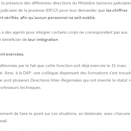
la présence des différentes directions du Ministère (services judiciaire
n judiciaire de la jeunesse (DPJJ) pour leur demander que
les chiffres
t vérifiés, afin qu’aucun personnel ne soit oublié.
à des agents pour intégrer certains corps ne correspondant pas aux
r bénéficier de
leur intégration
ent exercées.
ditionnée par le fait que cette fonction soit déjà exercée le 31 mars
rat. Ainsi, à la DAP, une collègue dispensant des formations s’est trouv
ce sont plusieurs Directions Inter-Régionales qui ont inventé le statut «
rofesseurs techniques.
ement de faire le point sur ces situations, en bilatérale, avec chacune
vail.