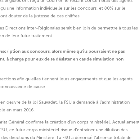
ts éligibles ont reçu un courrier, le restant concernerait des agents
eçu une information individuelle sur les concours, et 80% sur le
ont douter de la justesse de ces chiffres.
r les Directions Inter-Régionales serait bien loin de permettre à tous les
ion de leur futur traitement.
inscription aux concours, alors même qu’ils pourraient ne pas
t, à charge pour eux de se désister en cas de simulation non
irections afin qu’elles tiennent leurs engagements et que les agents
 connaissance de cause.
en oeuvre de la loi Sauvadet, la FSU a demandé à l’administration
cole en mars 2016.
iat Général confirme la création d’un corps ministériel. Actuellement
SU, ce futur corps ministériel risque d’entraîner une dilution des
e des directions du Ministère. La FSU a dénoncé l’absence totale de