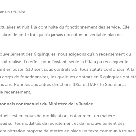
 un titulaire.
itulaires et nuit à la continuité du fonctionnement des service. Elle
ation de cette loi, qui n’a jamais constitué un véritable plan de
 renouvellement des 6 quinquies, nous exigeons qu’un recensement du
t réalisé. En effet, pour l’instant, seule la PJJ a pu renseigner le
nt en poste, 510 sont sous contrats 6.5, tous statuts confondus. A la
orps de fonctionnaires, les quelques contrats en 6 quinquies ont ét
eux ans. Pour les aux autres directions (DSJ et DAP), le Secrétariat
l de recensement.
sonnels contractuels du Ministère de la Justice
ractuels est en cours de modification, notamment en matière
avail sur les modalités de recrutement et de renouvellement des
’administration propose de mettre en place un texte commun à toutes