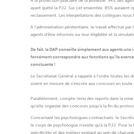
A la protection judiciaire de la jeunesse, 94% des agen
ayant quitté la PJJ. Sur cet ensemble, 85% auraient r
reclassement. Les interpellations des collègues nous f
A l’administration pénitentiaire, le travail effectué pa
agents d’être informés sur leur éligibilité et la simulat
De fait, la DAP conseille simplement aux agents une 
forcément correspondre aux fonctions qu’ils exercen
concluante !
Le Secrétariat Général a rappelé à l’ordre toutes les d
soient en mesure de s’inscrire aux concours en toute
Parallèlement, compte-tenu des reports dans la mise 
qu’elle organise des concours jusqu’à la fin du proto
Concernant les psychologues contractuels, le Secrétar
le corps de psychologue n’existe qu’à la PJJ. Pour la F
spécificités et des métiers existant au sein de chacun