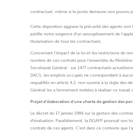
contractuel, même si le poste demeure non pourvu par
Cette disposition aggrave la précarité des agents non t
justifie notre exigence d’un assouplissement de l’applic
titularisation de tous les contractuels.
Concernant l’impact de la loi et les restrictions de
nombre de ces contrats pour l’ensemble du Ministère soi
Secrétariat Général : sur 1477 contractuels actuelleme
DACS, les emplois occupés ne correspondant à aucun c
requalifiés en article 4.2, non soumis à la règle des d
Général les a fermement invitées à réaliser ce travai
Projet d’élaboration d’une charte de gestion des per
Le décret du 17 janvier 1986 sur la gestion des cont
d’évaluation. Parallèlement, la DGAFP poursuit son tr
contrats de ces agents. C’est dans ce contexte que l