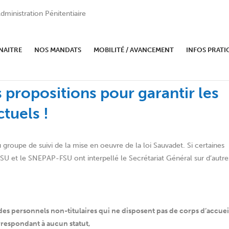
dministration Pénitentiaire
NAITRE
NOS MANDATS
MOBILITÉ / AVANCEMENT
INFOS PRATI
 Sauvadet au sein du Ministère d
es propositions pour garantir les
ctuels !
 groupe de suivi de la mise en oeuvre de la loi Sauvadet. Si certaines
SU et le SNEPAP-FSU ont interpellé le Secrétariat Général sur d’autre
n des personnels non-titulaires qui ne disposent pas de corps d’accuei
respondant à aucun statut,