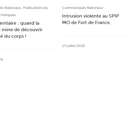
,
s Nationaux
Publications du
Communiqués Nationaux
chologues
Intrusion violente au SPIP
MO de Fort de France.
entiaire : quand la
t mine de découvrir
ité du corps !
17 juillet 2026
26