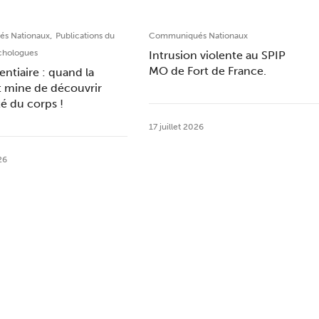
,
s Nationaux
Publications du
Communiqués Nationaux
chologues
Intrusion violente au SPIP
MO de Fort de France.
entiaire : quand la
t mine de découvrir
ité du corps !
17 juillet 2026
26