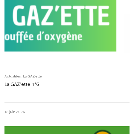
,
Actualités
La GAZ'ette
La GAZ’ette n°6
18 juin 2026