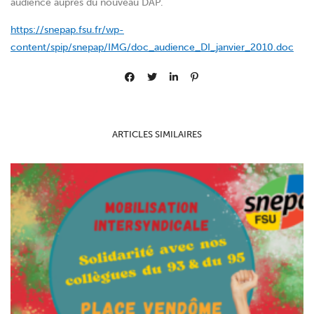
audience auprès du nouveau DAP.
https://snepap.fsu.fr/wp-
content/spip/snepap/IMG/doc_audience_DI_janvier_2010.doc
ARTICLES SIMILAIRES