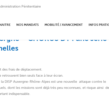
dministration Pénitentiaire
NAITRE
NOS MANDATS
MOBILITÉ / AVANCEMENT
INFOS PRATI
ergne – CHORUS DT : une série
nelles
t des frais de déplacement.
se retrouvent bien seuls face à leur écran.
ar la DISP Auvergne-Rhône-Alpes est une nouvelle attaque contre le
els, dont les missions sont déjà très peu reconnues, et risque ainsi d
rtant indispensable.