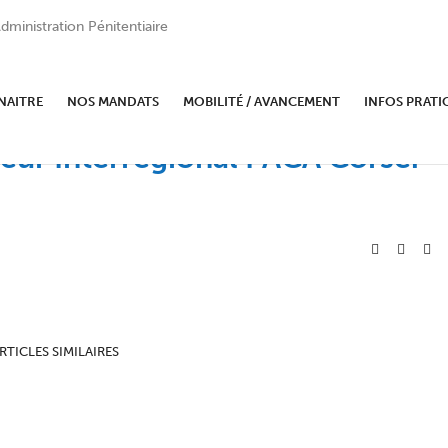
dministration Pénitentiaire
NAITRE
NOS MANDATS
MOBILITÉ / AVANCEMENT
INFOS PRATI
teur Interrégional PACA Corse.
RTICLES SIMILAIRES