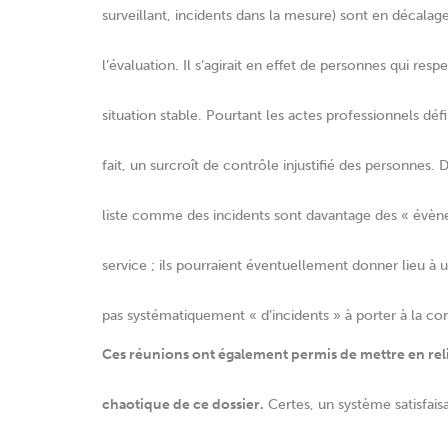
surveillant, incidents dans la mesure) sont en décalag
l’évaluation. Il s’agirait en effet de personnes qui re
situation stable. Pourtant les actes professionnels défi
fait, un surcroît de contrôle injustifié des personn
liste comme des incidents sont davantage des « évène
service ; ils pourraient éventuellement donner lieu à un
pas systématiquement « d’incidents » à porter à la co
Ces réunions ont également permis de mettre en rel
chaotique de ce dossier.
Certes, un système satisfai