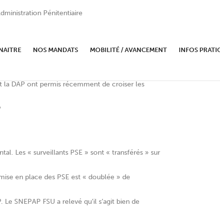
dministration Pénitentiaire
P : une révolution tranquille ?…
NAITRE
NOS MANDATS
MOBILITÉ / AVANCEMENT
INFOS PRATI
 et la DAP ont permis récemment de croiser les
P
al. Les « surveillants PSE » sont « transférés » sur
a mise en place des PSE est « doublée » de
. Le SNEPAP FSU a relevé qu’il s’agit bien de