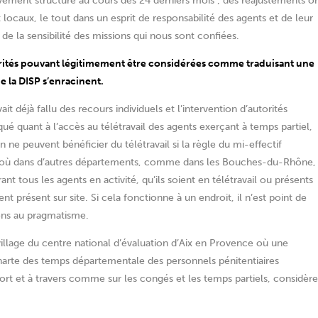
ivement structuré au cours des 24 derniers mois ; des réajustements o
t locaux, le tout dans un esprit de responsabilité des agents et de leur
t de la sensibilité des missions qui nous sont confiées.
sparités pouvant légitimement être considérées comme traduisant une
e la DISP s’enracinent.
it déjà fallu des recours individuels et l’intervention d’autorités
iqué quant à l’accès au télétravail des agents exerçant à temps partiel,
n ne peuvent bénéficier du télétravail si la règle du mi-effectif
Là où dans d’autres départements, comme dans les Bouches-du-Rhône,
t tous les agents en activité, qu’ils soient en télétravail ou présents
t présent sur site. Si cela fonctionne à un endroit, il n’est point de
tons au pragmatisme.
llage du centre national d’évaluation d’Aix en Provence où une
 charte des temps départementale des personnels pénitentiaires
 tort et à travers comme sur les congés et les temps partiels, considère