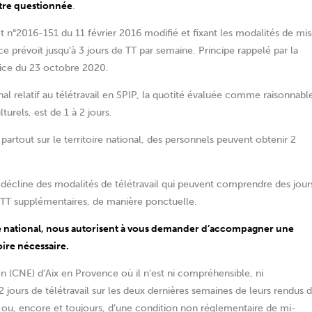
être questionnée
.
ret n°2016-151 du 11 février 2016 modifié et fixant les modalités de mi
ice prévoit jusqu’à 3 jours de TT par semaine. Principe rappelé par la
stice du 23 octobre 2020.
al relatif au télétravail en SPIP, la quotité évaluée comme raisonnabl
urels, est de 1 à 2 jours.
eu partout sur le territoire national, des personnels peuvent obtenir 2
e décline des modalités de télétravail qui peuvent comprendre des jour
e TT supplémentaires, de manière ponctuelle.
toire national, nous autorisent à vous demander d’accompagner une
oire nécessaire.
 (CNE) d’Aix en Provence où il n’est ni compréhensible, ni
 jours de télétravail sur les deux dernières semaines de leurs rendus 
» ou, encore et toujours, d’une condition non réglementaire de mi-