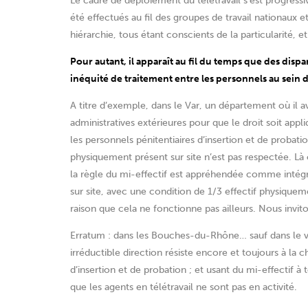
Le cadre de déploiement du télétravail s’est progress
été effectués au fil des groupes de travail nationaux e
hiérarchie, tous étant conscients de la particularité, e
Pour autant, il apparaît au fil du temps que des di
inéquité de traitement entre les personnels au sein d
A titre d’exemple, dans le Var, un département où il ava
administratives extérieures pour que le droit soit appl
les personnels pénitentiaires d’insertion et de probatio
physiquement présent sur site n’est pas respectée. 
la règle du mi-effectif est appréhendée comme intégran
sur site, avec une condition de 1/3 effectif physiquemen
raison que cela ne fonctionne pas ailleurs. Nous invi
Erratum : dans les Bouches-du-Rhône… sauf dans le vi
irréductible direction résiste encore et toujours à la
d’insertion et de probation ; et usant du mi-effectif à
que les agents en télétravail ne sont pas en activité.