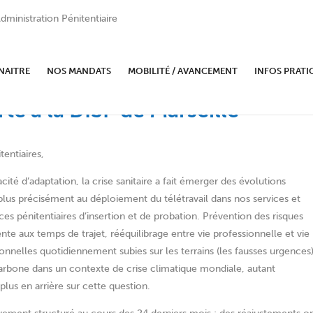
dministration Pénitentiaire
NAITRE
NOS MANDATS
MOBILITÉ / AVANCEMENT
INFOS PRATI
rte à la DISP de Marseille
tentiaires,
é d’adaptation, la crise sanitaire a fait émerger des évolutions
 plus précisément au déploiement du télétravail dans nos services et
ces pénitentiaires d’insertion et de probation. Prévention des risques
nte aux temps de trajet, rééquilibrage entre vie professionnelle et vie
ionnelles quotidiennement subies sur les terrains (les fausses urgences)
carbone dans un contexte de crise climatique mondiale, autant
plus en arrière sur cette question.