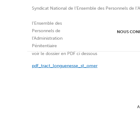
Syndicat National de l’Ensemble des Personnels de l’A
tract longuenesse /st o
NOUS CON
voir le dossier en PDF ci dessous
pdf_tract_longuenesse_st_omer
A