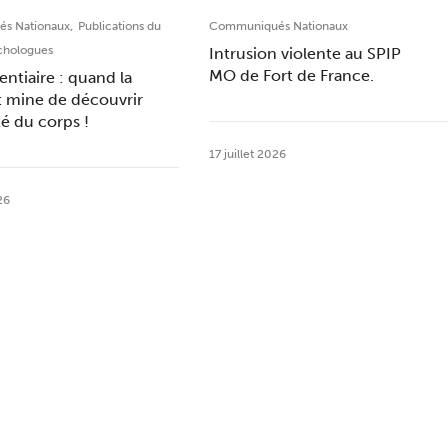
,
s Nationaux
Publications du
Communiqués Nationaux
chologues
Intrusion violente au SPIP
MO de Fort de France.
entiaire : quand la
t mine de découvrir
ité du corps !
17 juillet 2026
26