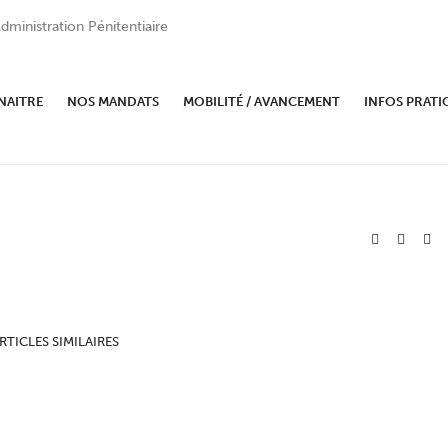
dministration Pénitentiaire
mer
NAITRE
NOS MANDATS
MOBILITÉ / AVANCEMENT
INFOS PRATI
RTICLES SIMILAIRES