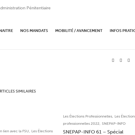
dministration Pénitentiaire
I Rennes
NAITRE
NOS MANDATS
MOBILITÉ / AVANCEMENT
INFOS PRATI
RTICLES SIMILAIRES
,
Les Élections Professionnelles
Les Élection
,
professionnelles 2022
SNEPAP-INFO
,
n lien avec la FSU
Les Élections
SNEPAP-INFO 61 – Spécial