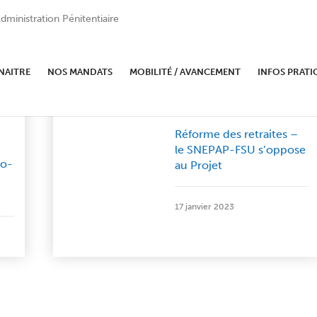
dministration Pénitentiaire
NAITRE
NOS MANDATS
MOBILITÉ / AVANCEMENT
INFOS PRATI
|
Actualités
Communiqués
Nationaux
Réforme des retraites –
le SNEPAP-FSU s’oppose
io-
au Projet
17 janvier 2023