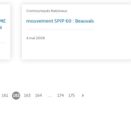
Communiqués Nationaux
RME
mouvement SPIP 60 : Beauvais
N
4 mai 2008
…
161
162
163
164
174
175